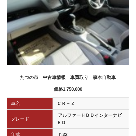
たつの市 中古車情報 車買取り
森本自動車
価格1,750,000
車名
ＣＲ－Ｚ
アルファーＨＤＤインターナビ
グレード
ＥＤ
年式
ｈ22