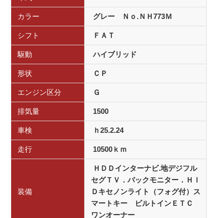
カラー
グレー Ｎｏ.ＮＨ773Ｍ
シフト
ＦＡＴ
駆動
ハイブリッド
形状
ＣＰ
エンジン区分
Ｇ
排気量
1500
車検
ｈ25.2.24
走行
10500ｋｍ
ＨＤＤインターナビ.地デジフル
セグＴＶ．バックモニター．ＨＩ
装備
Ｄキセノンライト（フォグ付）ス
マートキー ビルトインＥＴＣ
ワンオーナー