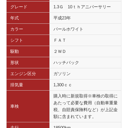
グレード
1.3Ｇ 10ｔｈアニバーサリー
年式
平成23年
カラー
パールホワイト
シフト
ＦＡＴ
駆動
２ＷＤ
形状
ハッチバック
エンジン区分
ガソリン
排気量
1,300ｃｃ
購入時に新規取得※車検の取得に
あたって必要な費用（自動車重量
車検
税、自賠責保険料など）が上記金
額に含まれています。
走行
18500km